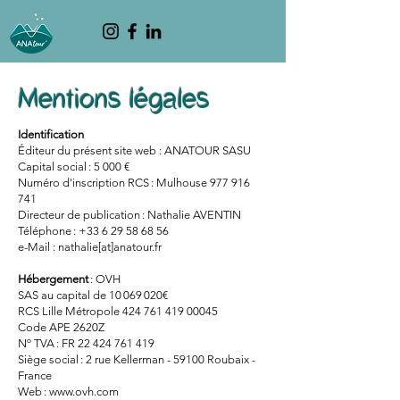
Mentions légales
Identification
Éditeur du présent site web : ANATOUR SASU
Capital social : 5 000 €
Numéro d'inscription RCS : Mulhouse
977 916
741
Directeur de publication : Nathalie AVENTIN
Téléphone :
+33 6 29 58 68 56
e-Mail : nathalie[at]anatour.fr
Hébergement
: OVH
SAS au capital de
10 069 020
€
RCS Lille Métropole
424 761 419 00045
Code APE 2620Z
Nº TVA : FR
22 424 761 419
Siège social : 2 rue Kellerman - 59100 Roubaix -
France
Web :
www.ovh.com