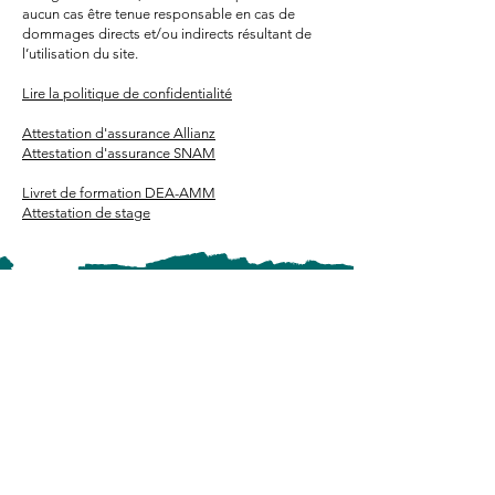
aucun cas être tenue responsable en cas de
dommages directs et/ou indirects résultant de
l’utilisation du site.
Lire la politique de confidentialité
Attestation d'assurance Allianz
Attestation d'assurance SNAM
Livret de formation DEA-AMM
Attestation de stage
Nathalie AVENTIN
nathalie[at]anatour.fr
+33 6 29 58 68 56
Lu au Sa de 9h à 18h