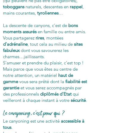
(qui peuvent ne pas être obligatoires),
toboggans
naturels, descentes en
rappel
,
mains courantes,
tyroliennes
…
La descente de canyons, c’est de
bons
moments assurés
en famille ou entre amis.
Vous partagerez
rires
, montées
d’adrénaline
, tout cela au milieu de
sites
fabuleux
dont vous savourerez les
charmes…jaillissants.
S’amuser et prendre du plaisir, c’est top !
Mais parce que vous êtes au centre de
notre attention, un matériel
haut de
gamme
vous sera prêté dont la
fiabilité est
garantie
et vous serez accompagnés par
des professionnels
diplômés d'Etat
qui
veilleront à chaque instant à votre
sécurité
.
Le canyoning, c'est pour qui ?
Le canyoning est une activité
accessible à
tous
.