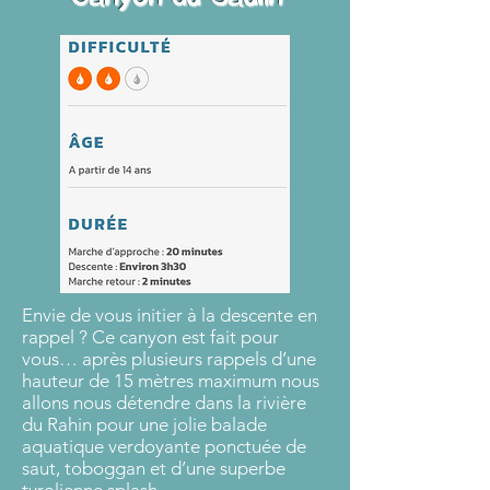
Envie de vous initier à la descente en
rappel ? Ce canyon est fait pour
vous… après plusieurs rappels d’une
hauteur de 15 mètres maximum nous
allons nous détendre dans la rivière
du Rahin pour une jolie balade
aquatique verdoyante ponctuée de
saut, toboggan et d’une superbe